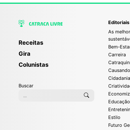
Editoriais
As melhor
sustentáv
Receitas
Bem-Esta
Gira
Carreira
Catraqui
Colunistas
Causand
Cidadani
Buscar
Criativid
Economi
Educaçã
Entreten
Estilo
Futuro G