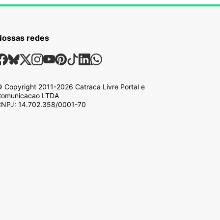
Nossas redes
ossas Redes Sociais
Facebook
Bsky
X
Instagram
Youtube
Pinterest
Tiktok
Linkedin
Whatsapp
 Copyright
2011-2026
Catraca Livre Portal e
omunicacao LTDA
NPJ: 14.702.358/0001-70