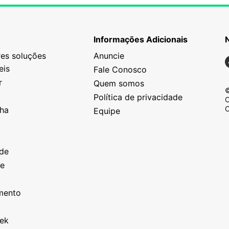
Informações Adicionais
es soluções
Anuncie
N
eis
Fale Conosco
r
Quem somos
©
Política de privacidade
C
C
nha
Equipe
o
a
ade
ze
o
imento
eek