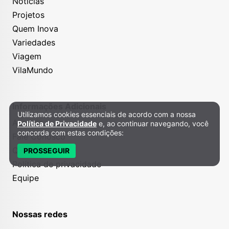
Notícias
Projetos
Quem Inova
Variedades
Viagem
VilaMundo
Informações Adicionais
Utilizamos cookies essenciais de acordo com a nossa
Política de Privacidade e Cookies
Anuncie
Política de Privacidade
e, ao continuar navegando, você
concorda com estas condições:
Fale Conosco
Quem somos
PROSSEGUIR
Política de privacidade
Equipe
Nossas redes