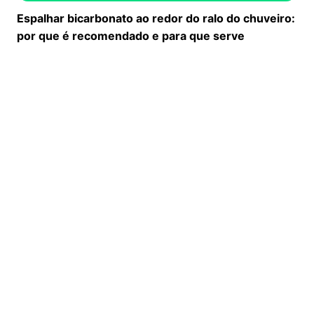
Espalhar bicarbonato ao redor do ralo do chuveiro:
por que é recomendado e para que serve
Banheiras e chuveiros já não estão na moda: agora
toda a gente prefere esta opção