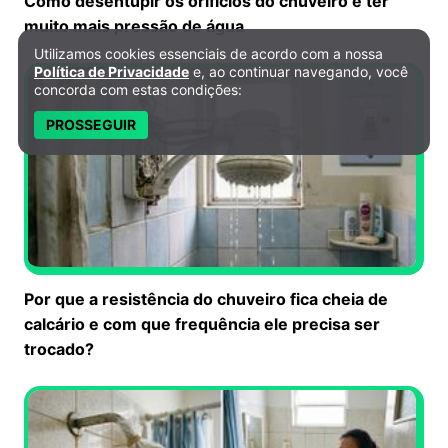
Como desentupir os orifícios do chuveiro e ter
muito mais pressão de água
Utilizamos cookies essenciais de acordo com a nossa
Política de Privacidade e Cookies
Política de Privacidade
e, ao continuar navegando, você
concorda com estas condições:
PROSSEGUIR
Por que a resistência do chuveiro fica cheia de
calcário e com que frequência ele precisa ser
trocado?