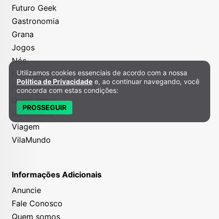
Futuro Geek
Gastronomia
Grana
Jogos
Nós
Utilizamos cookies essenciais de acordo com a nossa
Notícias
Política de Privacidade e Cookies
Política de Privacidade
e, ao continuar navegando, você
Projetos
concorda com estas condições:
Quem Inova
PROSSEGUIR
Variedades
Viagem
VilaMundo
Informações Adicionais
Anuncie
Fale Conosco
Quem somos