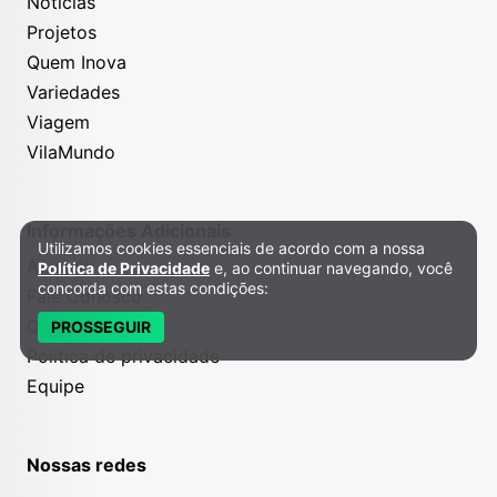
Notícias
Projetos
Quem Inova
Variedades
Viagem
VilaMundo
Informações Adicionais
Utilizamos cookies essenciais de acordo com a nossa
Política de Privacidade e Cookies
Anuncie
Política de Privacidade
e, ao continuar navegando, você
concorda com estas condições:
Fale Conosco
Quem somos
PROSSEGUIR
Política de privacidade
Equipe
Nossas redes