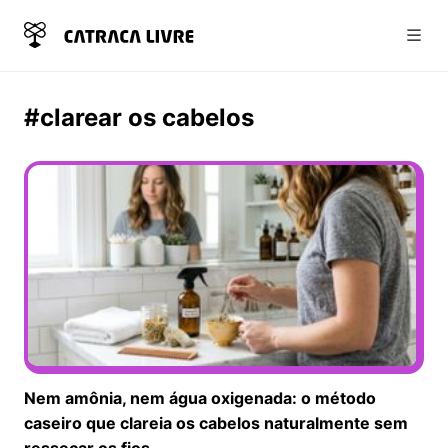
Abri
#clarear os cabelos
Nem amônia, nem água oxigenada: o método
caseiro que clareia os cabelos naturalmente sem
ressecar os fios