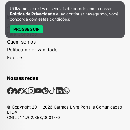
Utilizamos cookies essenciais de acordo com a nossa
Política de Privacidade e Cookies
Política de Privacidade
e, ao continuar navegando, você
Informações Adicionais
concorda com estas condições:
Anuncie
PROSSEGUIR
Fale Conosco
Quem somos
Política de privacidade
Equipe
Nossas redes
Nossas Redes Sociais
Facebook
Bsky
X
Instagram
Youtube
Pinterest
Tiktok
Linkedin
Whatsapp
© Copyright
2011-2026
Catraca Livre Portal e Comunicacao
LTDA
CNPJ: 14.702.358/0001-70