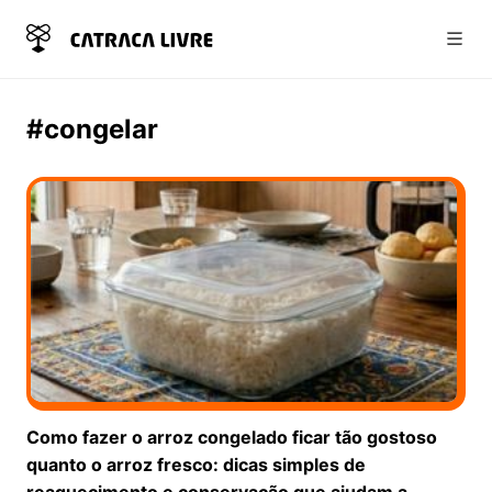
Abri
#congelar
Como fazer o arroz congelado ficar tão gostoso
quanto o arroz fresco: dicas simples de
reaquecimento e conservação que ajudam a