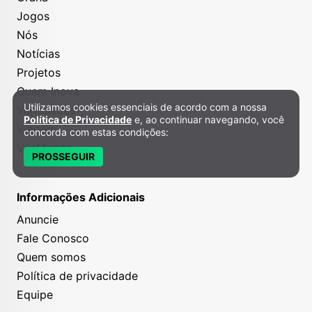
Jogos
Nós
Notícias
Projetos
Quem Inova
Utilizamos cookies essenciais de acordo com a nossa
Variedades
Política de Privacidade e Cookies
Política de Privacidade
e, ao continuar navegando, você
Viagem
concorda com estas condições:
VilaMundo
PROSSEGUIR
Informações Adicionais
Anuncie
Fale Conosco
Quem somos
Política de privacidade
Equipe