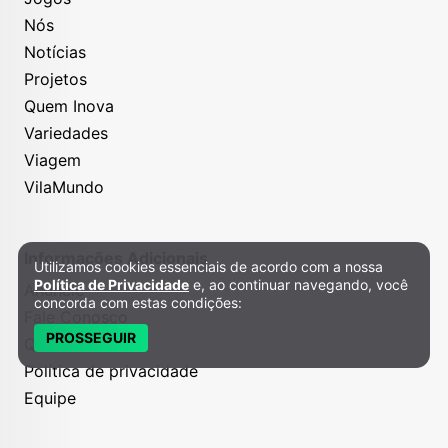
Nós
Notícias
Projetos
Quem Inova
Variedades
Viagem
VilaMundo
Informações Adicionais
Utilizamos cookies essenciais de acordo com a nossa
Política de Privacidade e Cookies
Política de Privacidade
e, ao continuar navegando, você
Anuncie
concorda com estas condições:
Fale Conosco
PROSSEGUIR
Quem somos
Política de privacidade
Equipe