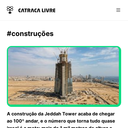
Abri
#construções
A construção da Jeddah Tower acaba de chegar
ao 100º andar, e o número que torna tudo quase
irreal é a meta: mais de 1 mil metros de altura e