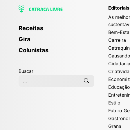
Editoriais
As melhor
sustentáv
Receitas
Bem-Esta
Gira
Carreira
Catraqui
Colunistas
Causand
Cidadani
Buscar
Criativid
Economi
Educaçã
Entreten
Estilo
Futuro G
Gastrono
Grana