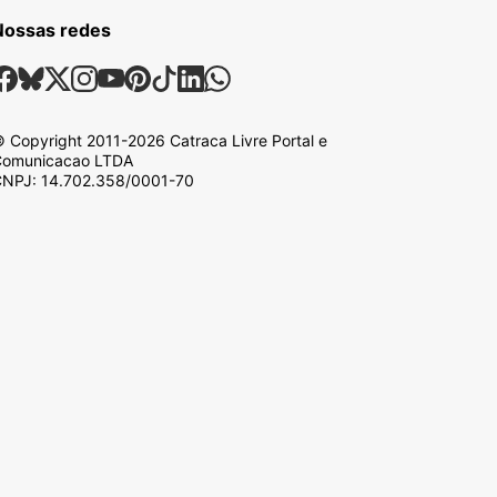
Nossas redes
ossas Redes Sociais
Facebook
Bsky
X
Instagram
Youtube
Pinterest
Tiktok
Linkedin
Whatsapp
 Copyright
2011-2026
Catraca Livre Portal e
omunicacao LTDA
NPJ: 14.702.358/0001-70