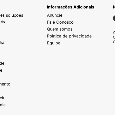
Informações Adicionais
es soluções
Anuncie
N
eis
Fale Conosco
r
Quem somos
©
Política de privacidade
C
C
nha
Equipe
o
a
ade
ze
o
imento
eek
mia