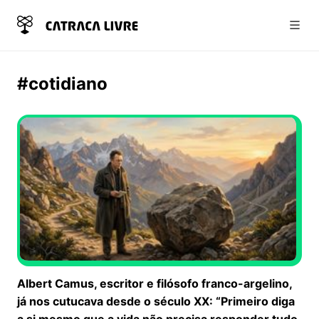
Abri
#cotidiano
Albert Camus, escritor e filósofo franco-argelino,
já nos cutucava desde o século XX: “Primeiro diga
a si mesmo que a vida não precisa responder tudo,