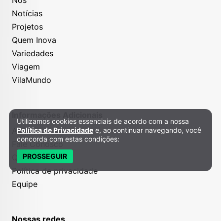
Notícias
Projetos
Quem Inova
Variedades
Viagem
VilaMundo
Informações Adicionais
Utilizamos cookies essenciais de acordo com a nossa
Política de Privacidade e Cookies
Anuncie
Política de Privacidade
e, ao continuar navegando, você
concorda com estas condições:
Fale Conosco
PROSSEGUIR
Quem somos
Política de privacidade
Equipe
Nossas redes