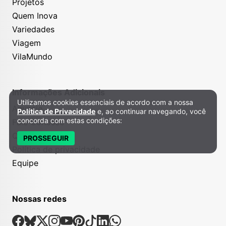
Projetos
Quem Inova
Variedades
Viagem
VilaMundo
Informações Adicionais
Utilizamos cookies essenciais de acordo com a nossa
Política de Privacidade e Cookies
Anuncie
Política de Privacidade
e, ao continuar navegando, você
concorda com estas condições:
Fale Conosco
Quem somos
PROSSEGUIR
Política de privacidade
Equipe
Nossas redes
Nossas Redes Sociais
Facebook
Bsky
X
Instagram
Youtube
Pinterest
Tiktok
Linkedin
Whatsapp