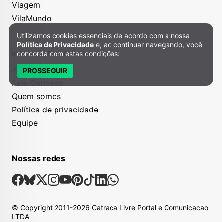
Viagem
VilaMundo
Utilizamos cookies essenciais de acordo com a nossa
Política de Privacidade e Cookies
Política de Privacidade
e, ao continuar navegando, você
Informações Adicionais
concorda com estas condições:
Anuncie
PROSSEGUIR
Fale Conosco
Quem somos
Política de privacidade
Equipe
Nossas redes
Nossas Redes Sociais
Facebook
Bsky
X
Instagram
Youtube
Pinterest
Tiktok
Linkedin
Whatsapp
© Copyright
2011-2026
Catraca Livre Portal e Comunicacao
LTDA