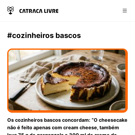
Abri
#cozinheiros bascos
Os cozinheiros bascos concordam: “O cheesecake
não é feito apenas com cream cheese, também
leva 75 g de gorgonzola e 300 ml de creme de