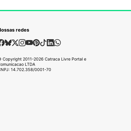
Nossas redes
ossas Redes Sociais
Facebook
Bsky
X
Instagram
Youtube
Pinterest
Tiktok
Linkedin
Whatsapp
 Copyright
2011-2026
Catraca Livre Portal e
omunicacao LTDA
NPJ: 14.702.358/0001-70