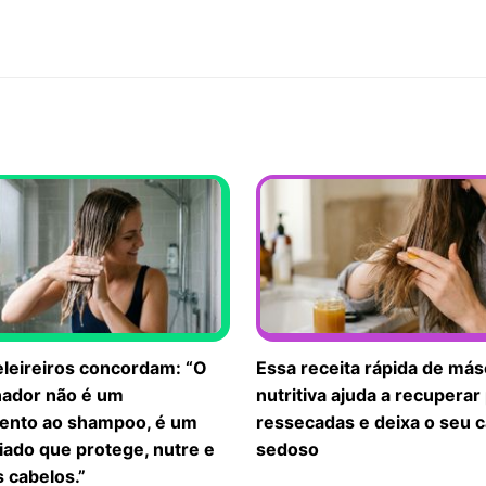
eleireiros concordam: “O
Essa receita rápida de más
nador não é um
nutritiva ajuda a recuperar
nto ao shampoo, é um
ressecadas e deixa o seu 
iado que protege, nutre e
sedoso
s cabelos.”