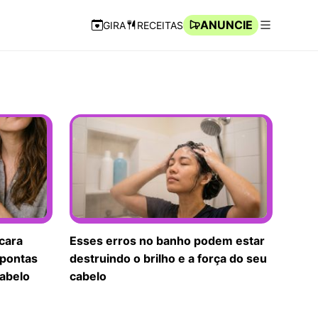
ANUNCIE
GIRA
RECEITAS
Navegação Rápida
Abrir men
cara
Esses erros no banho podem estar
 pontas
destruindo o brilho e a força do seu
cabelo
cabelo