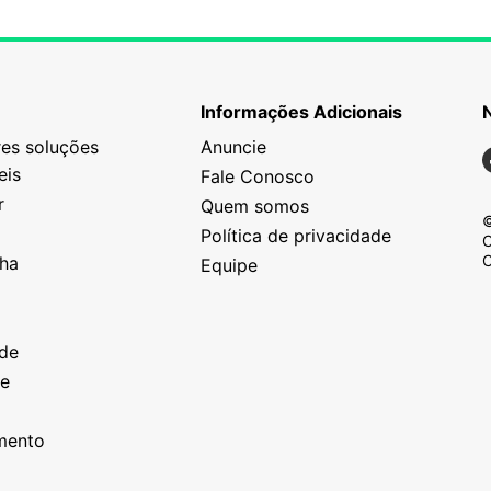
Informações Adicionais
es soluções
Anuncie
N
eis
Fale Conosco
r
Quem somos
©
Política de privacidade
C
C
nha
Equipe
o
a
ade
ze
o
imento