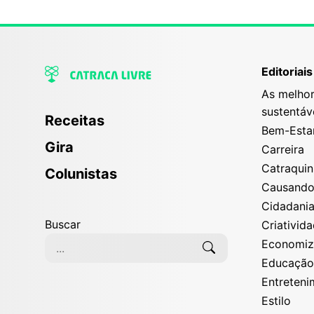
Editoriais
As melhor
sustentáv
Receitas
Bem-Esta
Gira
Carreira
Catraqui
Colunistas
Causand
Cidadani
Buscar
Criativid
Economi
Educaçã
Entreten
Estilo