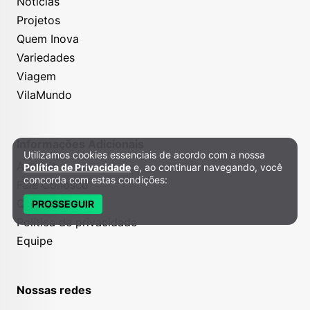
Notícias
Projetos
Quem Inova
Variedades
Viagem
VilaMundo
Informações Adicionais
Utilizamos cookies essenciais de acordo com a nossa
Política de Privacidade e Cookies
Anuncie
Política de Privacidade
e, ao continuar navegando, você
concorda com estas condições:
Fale Conosco
Quem somos
PROSSEGUIR
Política de privacidade
Equipe
Nossas redes