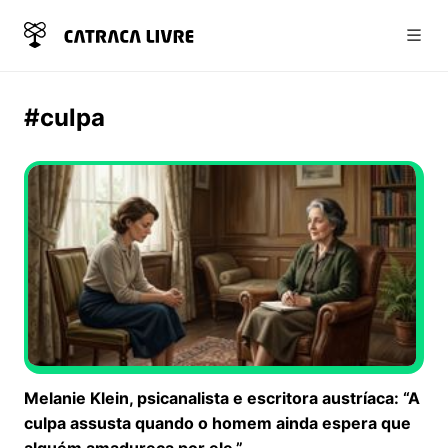
Abri
#culpa
Melanie Klein, psicanalista e escritora austríaca: “A
culpa assusta quando o homem ainda espera que
alguém amadureça por ele.”