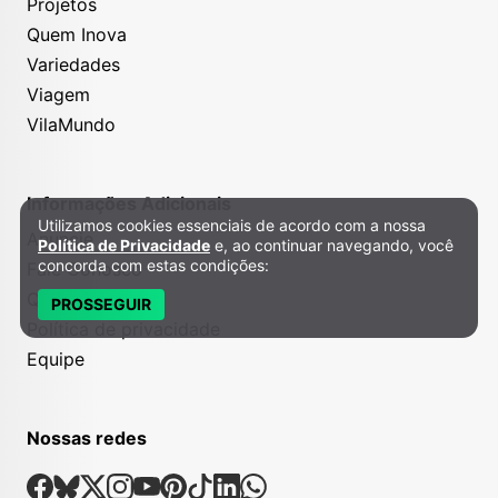
Projetos
Quem Inova
Variedades
Viagem
VilaMundo
Informações Adicionais
Utilizamos cookies essenciais de acordo com a nossa
Política de Privacidade e Cookies
Anuncie
Política de Privacidade
e, ao continuar navegando, você
concorda com estas condições:
Fale Conosco
Quem somos
PROSSEGUIR
Política de privacidade
Equipe
Nossas redes
Nossas Redes Sociais
Facebook
Bsky
X
Instagram
Youtube
Pinterest
Tiktok
Linkedin
Whatsapp