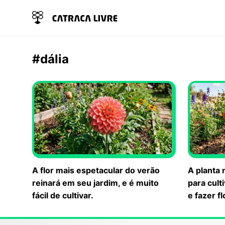
#dália
A flor mais espetacular do verão
A planta 
reinará em seu jardim, e é muito
para cult
fácil de cultivar.
e fazer f