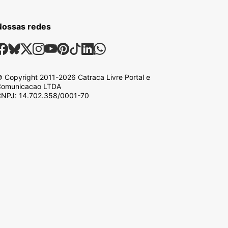
Nossas redes
ossas Redes Sociais
Facebook
Bsky
X
Instagram
Youtube
Pinterest
Tiktok
Linkedin
Whatsapp
 Copyright
2011-2026
Catraca Livre Portal e
omunicacao LTDA
NPJ: 14.702.358/0001-70