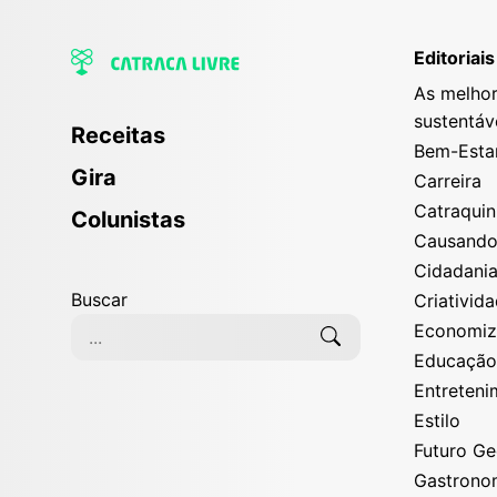
Editoriais
As melhor
sustentáv
Receitas
Bem-Esta
Gira
Carreira
Catraqui
Colunistas
Causand
Cidadani
Buscar
Criativid
Economi
Educaçã
Entreten
Estilo
Futuro G
Gastrono