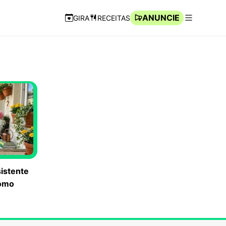
ANUNCIE
GIRA
RECEITAS
Navegação Rápida
Abrir men
istente
como