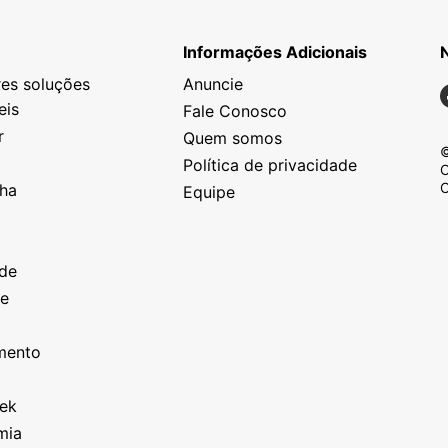
Informações Adicionais
es soluções
Anuncie
N
eis
Fale Conosco
r
Quem somos
©
Política de privacidade
C
C
nha
Equipe
o
a
ade
ze
o
imento
eek
mia