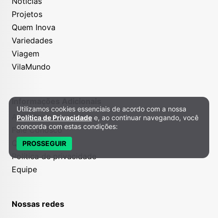
Notícias
Projetos
Quem Inova
Variedades
Viagem
VilaMundo
Informações Adicionais
Utilizamos cookies essenciais de acordo com a nossa
Política de Privacidade e Cookies
Anuncie
Política de Privacidade
e, ao continuar navegando, você
concorda com estas condições:
Fale Conosco
Quem somos
PROSSEGUIR
Política de privacidade
Equipe
Nossas redes