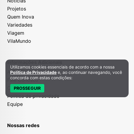
Notícias
Projetos
Quem Inova
Variedades
Viagem
VilaMundo
Informações Adicionais
Utilizamos cookies essenciais de acordo com a nossa
Política de Privacidade e Cookies
Anuncie
Política de Privacidade
e, ao continuar navegando, você
concorda com estas condições:
Fale Conosco
Quem somos
PROSSEGUIR
Política de privacidade
Equipe
Nossas redes