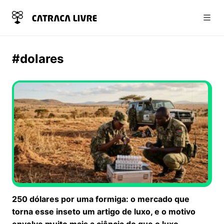
Abri
#dolares
250 dólares por uma formiga: o mercado que
torna esse inseto um artigo de luxo, e o motivo
envolve muito mais a ciência do que o luxo