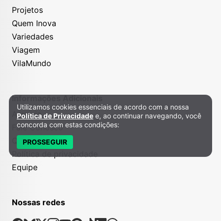
Projetos
Quem Inova
Variedades
Viagem
VilaMundo
Informações Adicionais
Utilizamos cookies essenciais de acordo com a nossa
Política de Privacidade e Cookies
Anuncie
Política de Privacidade
e, ao continuar navegando, você
concorda com estas condições:
Fale Conosco
Quem somos
PROSSEGUIR
Política de privacidade
Equipe
Nossas redes