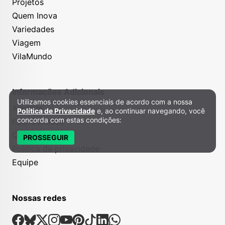
Projetos
Quem Inova
Variedades
Viagem
VilaMundo
Informações Adicionais
Utilizamos cookies essenciais de acordo com a nossa
Política de Privacidade e Cookies
Anuncie
Política de Privacidade
e, ao continuar navegando, você
concorda com estas condições:
Fale Conosco
Quem somos
PROSSEGUIR
Política de privacidade
Equipe
Nossas redes
Nossas Redes Sociais
Facebook
Bsky
X
Instagram
Youtube
Pinterest
Tiktok
Linkedin
Whatsapp