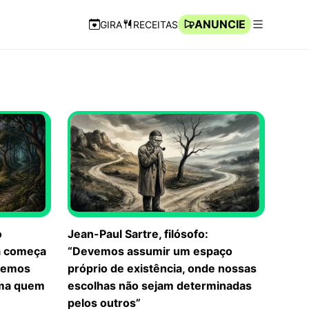
ANUNCIE
GIRA
RECEITAS
Navegação Rápida
Abrir men
o
Jean-Paul Sartre, filósofo:
a começa
“Devemos assumir um espaço
bemos
próprio de existência, onde nossas
rma quem
escolhas não sejam determinadas
pelos outros”