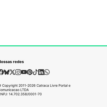
Nossas redes
ossas Redes Sociais
Facebook
Bsky
X
Instagram
Youtube
Pinterest
Tiktok
Linkedin
Whatsapp
 Copyright
2011-2026
Catraca Livre Portal e
omunicacao LTDA
NPJ: 14.702.358/0001-70