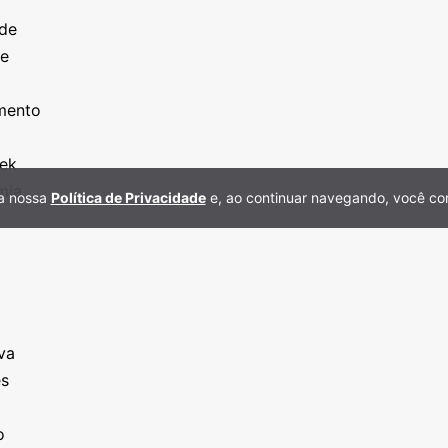
a
ade
ze
o
imento
eek
mia
 a nossa
Política de Privacidade
e, ao continuar navegando, você co
va
es
o