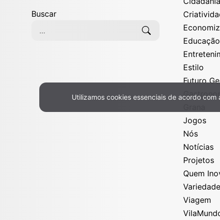
Cidadani
Buscar
Criativid
Economi
Educaçã
Entreten
Estilo
Futuro G
Gastrono
Utilizamos cookies essenciais de acordo com
Política de Privacidade e Cookies
Grana
Jogos
Nós
Notícias
Projetos
Quem Ino
Variedad
Viagem
VilaMund