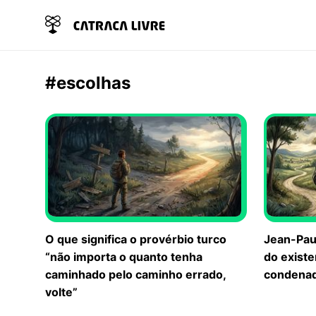
#escolhas
O que significa o provérbio turco
Jean-Paul
“não importa o quanto tenha
do exist
caminhado pelo caminho errado,
condenado
volte”