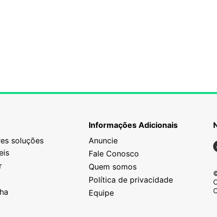
Informações Adicionais
es soluções
Anuncie
N
eis
Fale Conosco
r
Quem somos
©
Política de privacidade
C
C
nha
Equipe
o