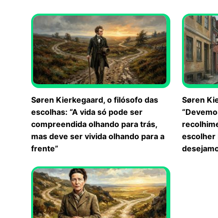
Søren Kierkegaard, o filósofo das
Søren Kie
escolhas: “A vida só pode ser
“Devemos
compreendida olhando para trás,
recolhim
mas deve ser vivida olhando para a
escolher
frente”
desejamo