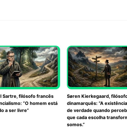
 Sartre, filósofo francês
Søren Kierkegaard, filósof
encialismo: “O homem está
dinamarquês: “A existênci
 a ser livre”
de verdade quando perce
que cada escolha transfo
somos.”