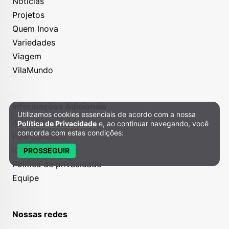
Notícias
Projetos
Quem Inova
Variedades
Viagem
VilaMundo
Informações Adicionais
Utilizamos cookies essenciais de acordo com a nossa
Política de Privacidade e Cookies
Anuncie
Política de Privacidade
e, ao continuar navegando, você
concorda com estas condições:
Fale Conosco
Quem somos
PROSSEGUIR
Política de privacidade
Equipe
Nossas redes