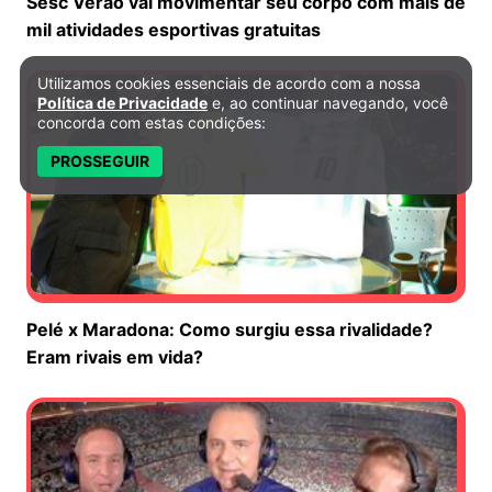
Sesc Verão vai movimentar seu corpo com mais de
mil atividades esportivas gratuitas
Utilizamos cookies essenciais de acordo com a nossa
Política de Privacidade e Cookies
Política de Privacidade
e, ao continuar navegando, você
concorda com estas condições:
PROSSEGUIR
Pelé x Maradona: Como surgiu essa rivalidade?
Eram rivais em vida?