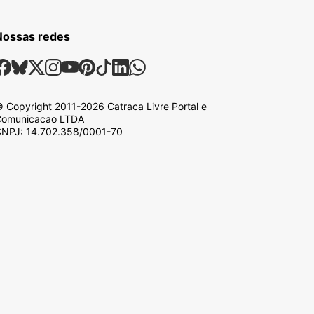
Nossas redes
ossas Redes Sociais
Facebook
Bsky
X
Instagram
Youtube
Pinterest
Tiktok
Linkedin
Whatsapp
 Copyright
2011-2026
Catraca Livre Portal e
omunicacao LTDA
NPJ: 14.702.358/0001-70