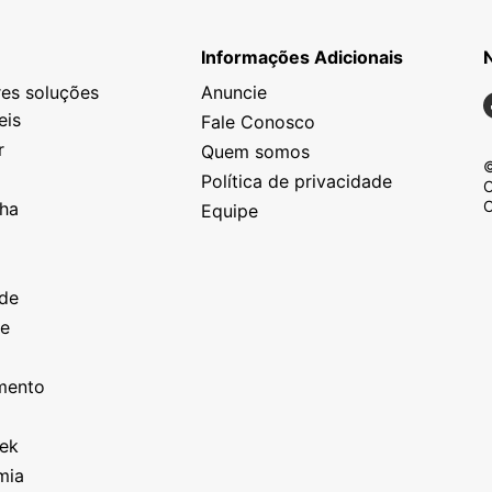
Informações Adicionais
es soluções
Anuncie
N
eis
Fale Conosco
r
Quem somos
©
Política de privacidade
C
C
nha
Equipe
o
a
ade
ze
o
imento
eek
mia