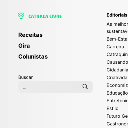
Editoriais
As melhor
sustentáv
Receitas
Bem-Esta
Gira
Carreira
Catraqui
Colunistas
Causand
Cidadani
Buscar
Criativid
Economi
Educaçã
Entreten
Estilo
Futuro G
Gastrono