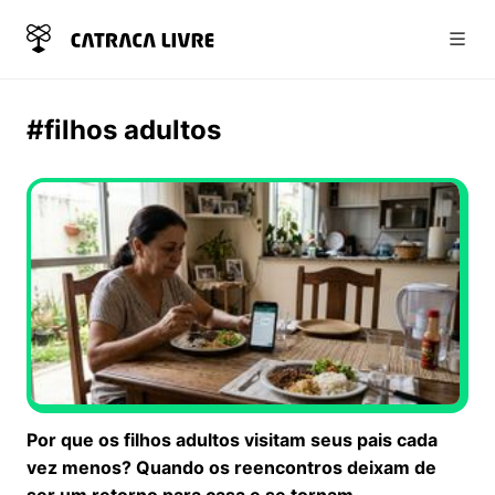
Abri
#filhos adultos
Por que os filhos adultos visitam seus pais cada
vez menos? Quando os reencontros deixam de
ser um retorno para casa e se tornam