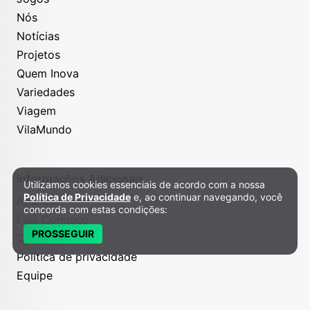
Nós
Notícias
Projetos
Quem Inova
Variedades
Viagem
VilaMundo
Informações Adicionais
Utilizamos cookies essenciais de acordo com a nossa
Política de Privacidade e Cookies
Política de Privacidade
e, ao continuar navegando, você
Anuncie
concorda com estas condições:
Fale Conosco
PROSSEGUIR
Quem somos
Política de privacidade
Equipe