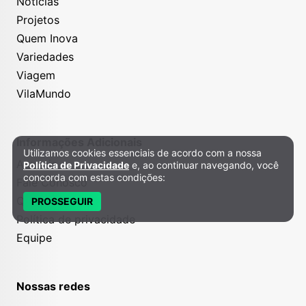
Notícias
Projetos
Quem Inova
Variedades
Viagem
VilaMundo
Informações Adicionais
Utilizamos cookies essenciais de acordo com a nossa
Política de Privacidade e Cookies
Anuncie
Política de Privacidade
e, ao continuar navegando, você
concorda com estas condições:
Fale Conosco
Quem somos
PROSSEGUIR
Política de privacidade
Equipe
Nossas redes