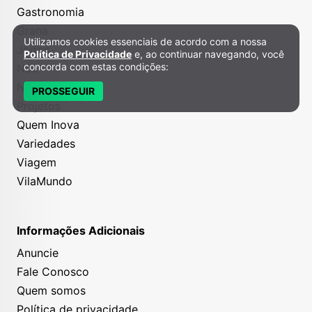
Gastronomia
Grana
Utilizamos cookies essenciais de acordo com a nossa
Política de Privacidade e Cookies
Jogos
Política de Privacidade
e, ao continuar navegando, você
concorda com estas condições:
Nós
Notícias
PROSSEGUIR
Projetos
Quem Inova
Variedades
Viagem
VilaMundo
Informações Adicionais
Anuncie
Fale Conosco
Quem somos
Política de privacidade