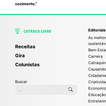
cozimento.”
Editoriais
As melhor
sustentáv
Receitas
Bem-Esta
Gira
Carreira
Catraqui
Colunistas
Causand
Cidadani
Buscar
Criativid
Economi
Educaçã
Entreten