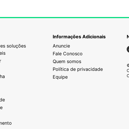
Informações Adicionais
es soluções
Anuncie
N
eis
Fale Conosco
r
Quem somos
©
Política de privacidade
C
C
nha
Equipe
o
a
ade
ze
o
imento