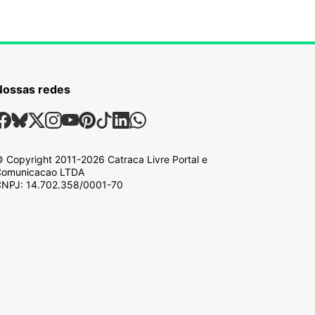
Nossas redes
ossas Redes Sociais
Facebook
Bsky
X
Instagram
Youtube
Pinterest
Tiktok
Linkedin
Whatsapp
 Copyright
2011-2026
Catraca Livre Portal e
omunicacao LTDA
NPJ: 14.702.358/0001-70