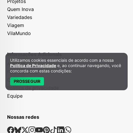
Projetos
Quem Inova
Variedades
Viagem
VilaMundo
Informações Adicionais
Utilizamos cookies essenciais de acordo com a nossa
Política de Privacidade e Cookies
Anuncie
Política de Privacidade
e, ao continuar navegando, você
concorda com estas condições:
Fale Conosco
Quem somos
PROSSEGUIR
Política de privacidade
Equipe
Nossas redes
Nossas Redes Sociais
Facebook
Bsky
X
Instagram
Youtube
Pinterest
Tiktok
Linkedin
Whatsapp