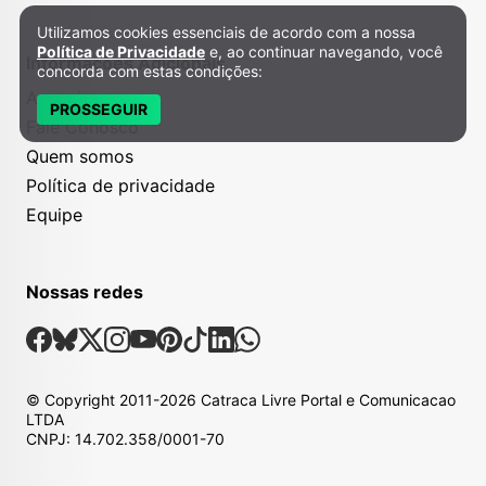
Utilizamos cookies essenciais de acordo com a nossa
Política de Privacidade e Cookies
Política de Privacidade
e, ao continuar navegando, você
Informações Adicionais
concorda com estas condições:
Anuncie
PROSSEGUIR
Fale Conosco
Quem somos
Política de privacidade
Equipe
Nossas redes
Nossas Redes Sociais
Facebook
Bsky
X
Instagram
Youtube
Pinterest
Tiktok
Linkedin
Whatsapp
© Copyright
2011-2026
Catraca Livre Portal e Comunicacao
LTDA
CNPJ: 14.702.358/0001-70