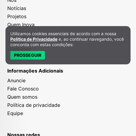
Notícias
Projetos
Quem Inova
Variedades
Utilizamos cookies essenciais de acordo com a nossa
Política de Privacidade e Cookies
Política de Privacidade
e, ao continuar navegando, você
Viagem
concorda com estas condições:
VilaMundo
PROSSEGUIR
Informações Adicionais
Anuncie
Fale Conosco
Quem somos
Política de privacidade
Equipe
Nossas redes