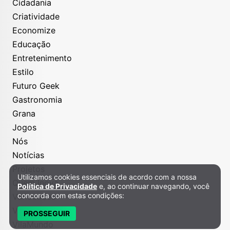
Cidadania
Criatividade
Economize
Educação
Entretenimento
Estilo
Futuro Geek
Gastronomia
Grana
Jogos
Nós
Notícias
Projetos
Utilizamos cookies essenciais de acordo com a nossa
Política de Privacidade e Cookies
Quem Inova
Política de Privacidade
e, ao continuar navegando, você
concorda com estas condições:
Variedades
Viagem
PROSSEGUIR
VilaMundo