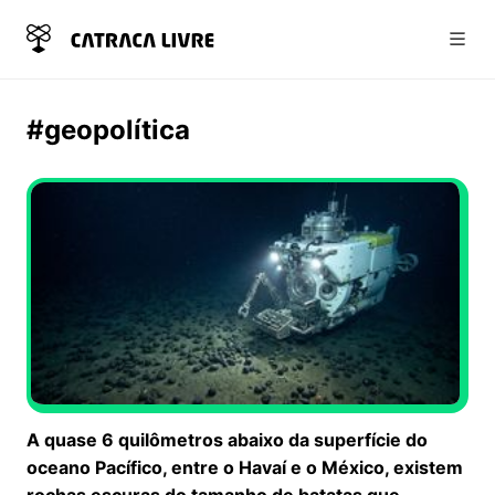
Abri
#geopolítica
A quase 6 quilômetros abaixo da superfície do
oceano Pacífico, entre o Havaí e o México, existem
rochas escuras do tamanho de batatas que