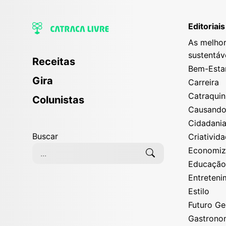
Editoriais
As melhor
sustentáv
Receitas
Bem-Esta
Gira
Carreira
Catraqui
Colunistas
Causand
Cidadani
Buscar
Criativid
Economi
Educaçã
Entreten
Estilo
Futuro G
Gastrono