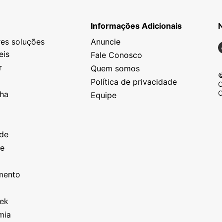
Informações Adicionais
es soluções
Anuncie
N
eis
Fale Conosco
r
Quem somos
©
Política de privacidade
C
C
nha
Equipe
o
a
ade
ze
o
imento
eek
mia