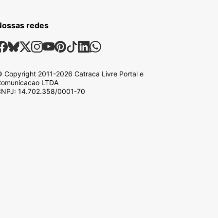
Nossas redes
ossas Redes Sociais
Facebook
Bsky
X
Instagram
Youtube
Pinterest
Tiktok
Linkedin
Whatsapp
 Copyright
2011-2026
Catraca Livre Portal e
omunicacao LTDA
NPJ: 14.702.358/0001-70