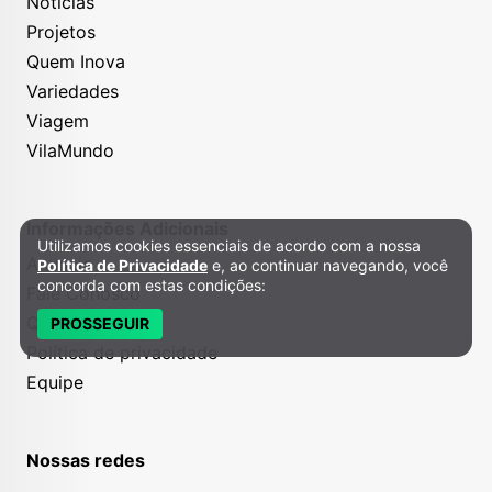
Notícias
Projetos
Quem Inova
Variedades
Viagem
VilaMundo
Informações Adicionais
Utilizamos cookies essenciais de acordo com a nossa
Política de Privacidade e Cookies
Anuncie
Política de Privacidade
e, ao continuar navegando, você
concorda com estas condições:
Fale Conosco
Quem somos
PROSSEGUIR
Política de privacidade
Equipe
Nossas redes