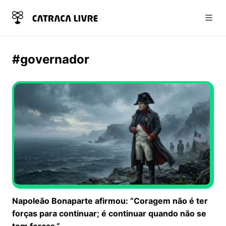
Abri
#governador
Napoleão Bonaparte afirmou: “Coragem não é ter
forças para continuar; é continuar quando não se
tem forças.”