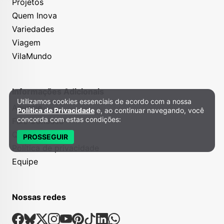
Projetos
Quem Inova
Variedades
Viagem
VilaMundo
Informações Adicionais
Utilizamos cookies essenciais de acordo com a nossa
Política de Privacidade e Cookies
Anuncie
Política de Privacidade
e, ao continuar navegando, você
concorda com estas condições:
Fale Conosco
Quem somos
PROSSEGUIR
Política de privacidade
Equipe
Nossas redes
Nossas Redes Sociais
Facebook
Bsky
X
Instagram
Youtube
Pinterest
Tiktok
Linkedin
Whatsapp