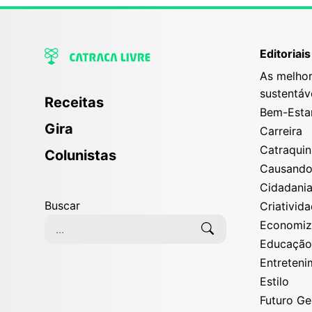
Editoriais
As melhor
sustentáv
Receitas
Bem-Esta
Gira
Carreira
Catraqui
Colunistas
Causand
Cidadani
Buscar
Criativid
Economi
Educaçã
Entreten
Estilo
Futuro G