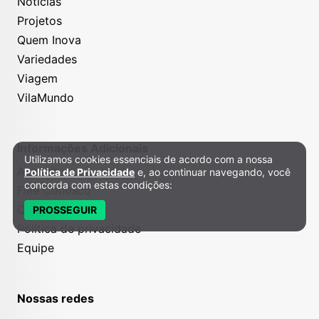
Notícias
Projetos
Quem Inova
Variedades
Viagem
VilaMundo
Informações Adicionais
Utilizamos cookies essenciais de acordo com a nossa
Política de Privacidade e Cookies
Anuncie
Política de Privacidade
e, ao continuar navegando, você
concorda com estas condições:
Fale Conosco
Quem somos
PROSSEGUIR
Política de privacidade
Equipe
Nossas redes