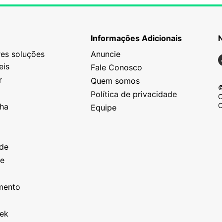
Informações Adicionais
es soluções
Anuncie
N
eis
Fale Conosco
r
Quem somos
©
Política de privacidade
C
C
nha
Equipe
o
a
ade
ze
o
imento
eek