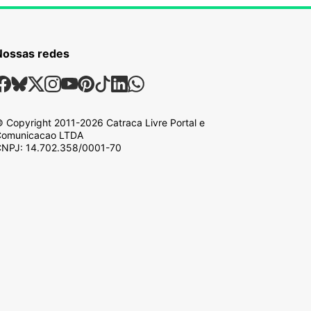
Nossas redes
ossas Redes Sociais
Facebook
Bsky
X
Instagram
Youtube
Pinterest
Tiktok
Linkedin
Whatsapp
 Copyright
2011-2026
Catraca Livre Portal e
omunicacao LTDA
NPJ: 14.702.358/0001-70