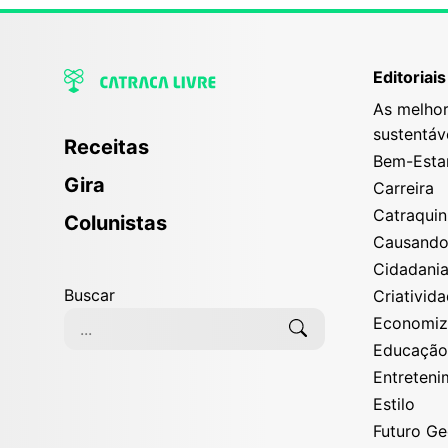
Editoriais
As melhor
sustentáv
Receitas
Bem-Esta
Gira
Carreira
Catraqui
Colunistas
Causand
Cidadani
Buscar
Criativid
Economi
Educaçã
Entreten
Estilo
Futuro G