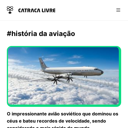
Abri
#história da aviação
O impressionante avião soviético que dominou os
céus e bateu recordes de velocidade, sendo
considerado o mais rápido do mundo