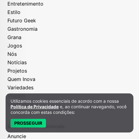
Entretenimento
Estilo
Futuro Geek
Gastronomia
Grana
Jogos
Nós
Notícias
Projetos
Quem Inova
Variedades
Viagem
Utilizamos cookies essenciais de acordo com a nossa
Política de Privacidade e Cookies
VilaMundo
Política de Privacidade
e, ao continuar navegando, você
concorda com estas condições:
PROSSEGUIR
Informações Adicionais
Anuncie