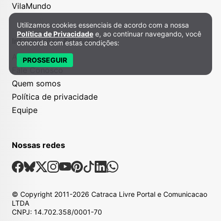
VilaMundo
Utilizamos cookies essenciais de acordo com a nossa
Política de Privacidade e Cookies
Política de Privacidade
e, ao continuar navegando, você
Informações Adicionais
concorda com estas condições:
Anuncie
PROSSEGUIR
Fale Conosco
Quem somos
Política de privacidade
Equipe
Nossas redes
Nossas Redes Sociais
Facebook
Bsky
X
Instagram
Youtube
Pinterest
Tiktok
Linkedin
Whatsapp
© Copyright
2011-2026
Catraca Livre Portal e Comunicacao
LTDA
CNPJ: 14.702.358/0001-70