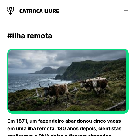
Abri
#ilha remota
Em 1871, um fazendeiro abandonou cinco vacas
em uma ilha remota. 130 anos depois, cientistas
analisaram o DNA delas e ficaram chocados.