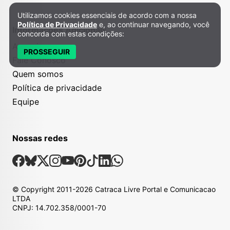
Utilizamos cookies essenciais de acordo com a nossa
Política de Privacidade e Cookies
Política de Privacidade
e, ao continuar navegando, você
Informações Adicionais
concorda com estas condições:
Anuncie
PROSSEGUIR
Fale Conosco
Quem somos
Política de privacidade
Equipe
Nossas redes
Nossas Redes Sociais
Facebook
Bsky
X
Instagram
Youtube
Pinterest
Tiktok
Linkedin
Whatsapp
© Copyright
2011-2026
Catraca Livre Portal e Comunicacao
LTDA
CNPJ: 14.702.358/0001-70