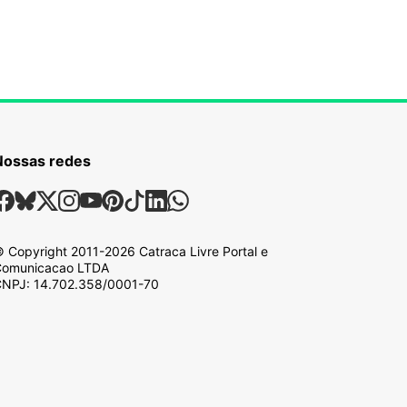
Nossas redes
ossas Redes Sociais
Facebook
Bsky
X
Instagram
Youtube
Pinterest
Tiktok
Linkedin
Whatsapp
 Copyright
2011-2026
Catraca Livre Portal e
omunicacao LTDA
NPJ: 14.702.358/0001-70