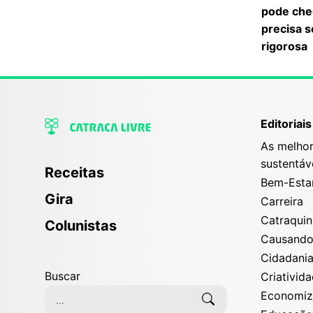
pode che
precisa s
rigorosa
Editoriais
As melhor
sustentáv
Receitas
Bem-Esta
Gira
Carreira
Catraqui
Colunistas
Causand
Cidadani
Buscar
Criativid
Economi