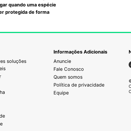
gar quando uma espécie
er protegida de forma
Informações Adicionais
es soluções
Anuncie
N
eis
Fale Conosco
r
Quem somos
©
Política de privacidade
C
C
nha
Equipe
o
a
ade
ze