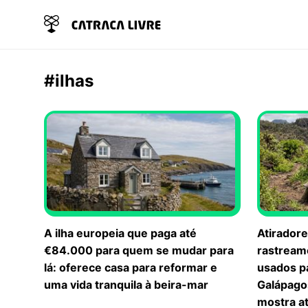
#ilhas
A ilha europeia que paga até
Atiradore
€84.000 para quem se mudar para
rastream
lá: oferece casa para reformar e
usados pa
uma vida tranquila à beira-mar
Galápagos
mostra a