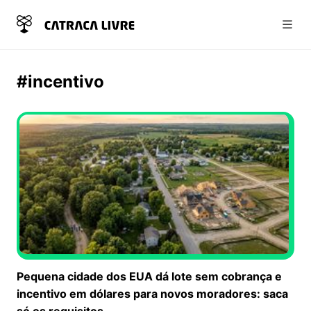
Abri
#incentivo
Pequena cidade dos EUA dá lote sem cobrança e
incentivo em dólares para novos moradores: saca
só os requisitos