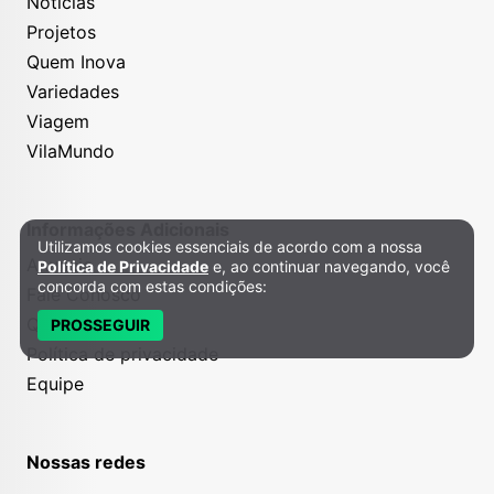
Notícias
Projetos
Quem Inova
Variedades
Viagem
VilaMundo
Informações Adicionais
Utilizamos cookies essenciais de acordo com a nossa
Política de Privacidade e Cookies
Anuncie
Política de Privacidade
e, ao continuar navegando, você
concorda com estas condições:
Fale Conosco
Quem somos
PROSSEGUIR
Política de privacidade
Equipe
Nossas redes