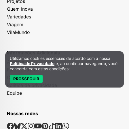
Projetos
Quem Inova
Variedades
Viagem
VilaMundo
Informações Adicionais
Utilizamos cookies essenciais de acordo com a nossa
Política de Privacidade e Cookies
Anuncie
Política de Privacidade
e, ao continuar navegando, você
concorda com estas condições:
Fale Conosco
Quem somos
PROSSEGUIR
Política de privacidade
Equipe
Nossas redes
Nossas Redes Sociais
Facebook
Bsky
X
Instagram
Youtube
Pinterest
Tiktok
Linkedin
Whatsapp