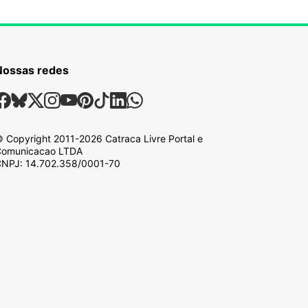
Nossas redes
ossas Redes Sociais
Facebook
Bsky
X
Instagram
Youtube
Pinterest
Tiktok
Linkedin
Whatsapp
 Copyright
2011-2026
Catraca Livre Portal e
omunicacao LTDA
NPJ: 14.702.358/0001-70