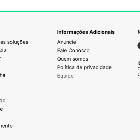
Informações Adicionais
es soluções
Anuncie
N
eis
Fale Conosco
r
Quem somos
©
Política de privacidade
C
C
nha
Equipe
o
a
ade
ze
o
imento