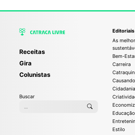
Editoriais
As melhor
sustentáv
Receitas
Bem-Esta
Gira
Carreira
Catraqui
Colunistas
Causand
Cidadani
Buscar
Criativid
Economi
Educaçã
Entreten
Estilo