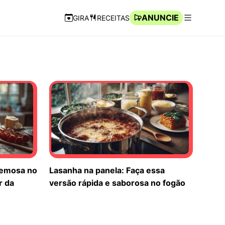
ANUNCIE
GIRA
RECEITAS
Navegação Rápida
Abrir men
remosa no
Lasanha na panela: Faça essa
r da
versão rápida e saborosa no fogão