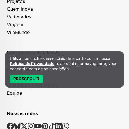
Projetos
Quem Inova
Variedades
Viagem
VilaMundo
Informações Adicionais
Utilizamos cookies essenciais de acordo com a nossa
Política de Privacidade e Cookies
Anuncie
Política de Privacidade
e, ao continuar navegando, você
concorda com estas condições:
Fale Conosco
Quem somos
PROSSEGUIR
Política de privacidade
Equipe
Nossas redes
Nossas Redes Sociais
Facebook
Bsky
X
Instagram
Youtube
Pinterest
Tiktok
Linkedin
Whatsapp