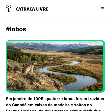
Abri
#lobos
Em janeiro de 1995, quatorze lobos foram trazidos
do Canadá em caixas de madeira e soltos no
Parque Nacional de Yellowstone para substituir a