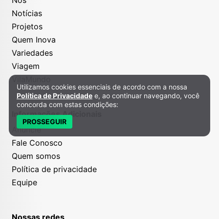
Nós
Notícias
Projetos
Quem Inova
Variedades
Viagem
VilaMundo
Utilizamos cookies essenciais de acordo com a nossa
Política de Privacidade e Cookies
Política de Privacidade
e, ao continuar navegando, você
concorda com estas condições:
Informações Adicionais
PROSSEGUIR
Anuncie
Fale Conosco
Quem somos
Política de privacidade
Equipe
Nossas redes