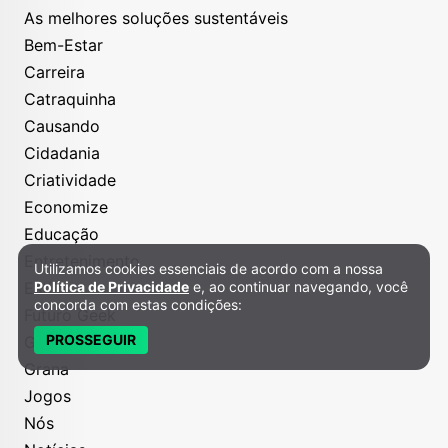
As melhores soluções sustentáveis
Bem-Estar
Carreira
Catraquinha
Causando
Cidadania
Criatividade
Economize
Educação
Entretenimento
Utilizamos cookies essenciais de acordo com a nossa
Política de Privacidade e Cookies
Estilo
Política de Privacidade
e, ao continuar navegando, você
concorda com estas condições:
Futuro Geek
PROSSEGUIR
Gastronomia
Grana
Jogos
Nós