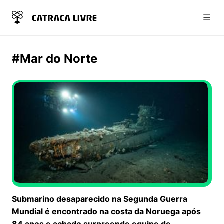
Abri
#Mar do Norte
Submarino desaparecido na Segunda Guerra
Mundial é encontrado na costa da Noruega após
84 anos e achado surpreende equipe de