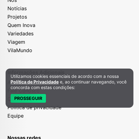
Notícias
Projetos
Quem Inova
Variedades
Viagem
VilaMundo
Informações Adicionais
Utilizamos cookies essenciais de acordo com a nossa
Política de Privacidade e Cookies
Anuncie
Política de Privacidade
e, ao continuar navegando, você
concorda com estas condições:
Fale Conosco
PROSSEGUIR
Quem somos
Política de privacidade
Equipe
Nossas redes