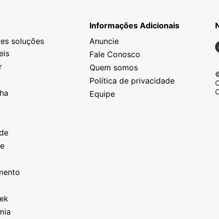
Informações Adicionais
es soluções
Anuncie
N
eis
Fale Conosco
r
Quem somos
©
Política de privacidade
C
C
nha
Equipe
o
a
ade
ze
o
imento
eek
mia