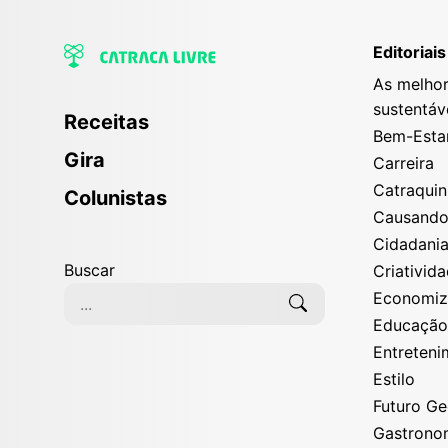
Editoriais
As melhor
sustentáv
Receitas
Bem-Esta
Gira
Carreira
Catraqui
Colunistas
Causand
Cidadani
Buscar
Criativid
Economi
Educaçã
Entreten
Estilo
Futuro G
Gastrono