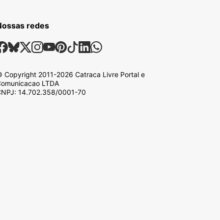
Nossas redes
ossas Redes Sociais
Facebook
Bsky
X
Instagram
Youtube
Pinterest
Tiktok
Linkedin
Whatsapp
 Copyright
2011-2026
Catraca Livre Portal e
omunicacao LTDA
NPJ: 14.702.358/0001-70